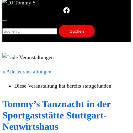
Menü
umschalten
Suchen
nach:
« Alle Veranstaltungen
Diese Veranstaltung hat bereits stattgefunden.
Tommy’s Tanznacht in der
Sportgaststätte Stuttgart-
Neuwirtshaus