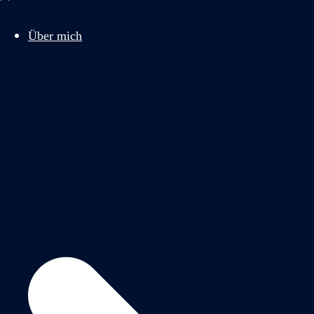
schließen
Über mich